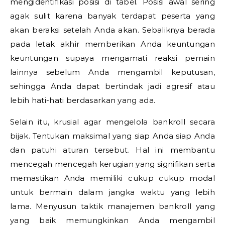
mengidentifikasi posisi di tabel. Posisi awal sering
agak sulit karena banyak terdapat peserta yang
akan beraksi setelah Anda akan. Sebaliknya berada
pada letak akhir memberikan Anda keuntungan
keuntungan supaya mengamati reaksi pemain
lainnya sebelum Anda mengambil keputusan,
sehingga Anda dapat bertindak jadi agresif atau
lebih hati-hati berdasarkan yang ada.
Selain itu, krusial agar mengelola bankroll secara
bijak. Tentukan maksimal yang siap Anda siap Anda
dan patuhi aturan tersebut. Hal ini membantu
mencegah mencegah kerugian yang signifikan serta
memastikan Anda memiliki cukup cukup modal
untuk bermain dalam jangka waktu yang lebih
lama. Menyusun taktik manajemen bankroll yang
yang baik memungkinkan Anda mengambil