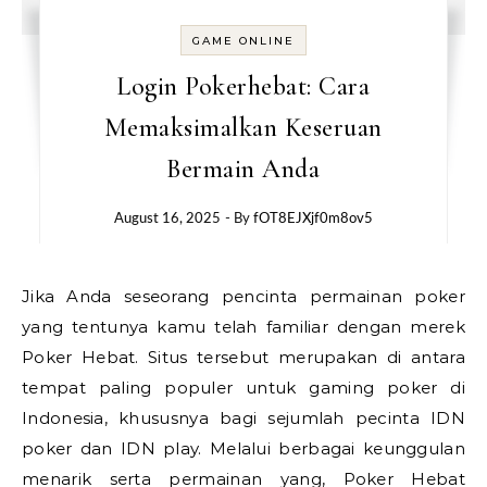
GAME ONLINE
Login Pokerhebat: Cara
Memaksimalkan Keseruan
Bermain Anda
August 16, 2025
- By
fOT8EJXjf0m8ov5
Jika Anda seseorang pencinta permainan poker
yang tentunya kamu telah familiar dengan merek
Poker Hebat. Situs tersebut merupakan di antara
tempat paling populer untuk gaming poker di
Indonesia, khususnya bagi sejumlah pecinta IDN
poker dan IDN play. Melalui berbagai keunggulan
menarik serta permainan yang, Poker Hebat