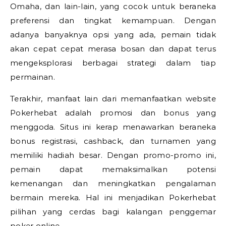
Omaha, dan lain-lain, yang cocok untuk beraneka
preferensi dan tingkat kemampuan. Dengan
adanya banyaknya opsi yang ada, pemain tidak
akan cepat cepat merasa bosan dan dapat terus
mengeksplorasi berbagai strategi dalam tiap
permainan.
Terakhir, manfaat lain dari memanfaatkan website
Pokerhebat adalah promosi dan bonus yang
menggoda. Situs ini kerap menawarkan beraneka
bonus registrasi, cashback, dan turnamen yang
memiliki hadiah besar. Dengan promo-promo ini,
pemain dapat memaksimalkan potensi
kemenangan dan meningkatkan pengalaman
bermain mereka. Hal ini menjadikan Pokerhebat
pilihan yang cerdas bagi kalangan penggemar
poker online.