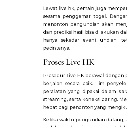
Lewat live hk, pemain juga memp
sesama penggemar togel. Dengan
menonton pengundian akan menjad
dan prediksi hasil bisa dilakukan d
hanya sekadar event undian, te
pecintanya.
Proses Live HK
Prosedur Live HK berawal dengan p
berjalan secara baik. Tim penye
peralatan yang dipakai dalam si
streaming, serta koneksi daring.
hebat bagi penonton yang mengikut
Ketika waktu pengundian datang, a