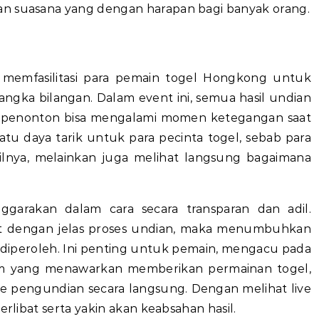
an suasana yang dengan harapan bagi banyak orang.
 memfasilitasi para pemain togel Hongkong untuk
gka bilangan. Dalam event ini, semua hasil undian
ara penonton bisa mengalami momen ketegangan saat
satu daya tarik untuk para pecinta togel, sebab para
lnya, melainkan juga melihat langsung bagaimana
nggarakan dalam cara secara transparan dan adil.
hat dengan jelas proses undian, maka menumbuhkan
diperoleh. Ini penting untuk pemain, mengacu pada
rm yang menawarkan memberikan permainan togel,
e pengundian secara langsung. Dengan melihat live
erlibat serta yakin akan keabsahan hasil.