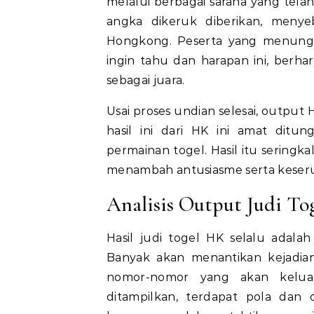
melalui berbagai sarana yang tela
angka dikeruk diberikan, meny
Hongkong. Peserta yang menungg
ingin tahu dan harapan ini, berh
sebagai juara.
Usai proses undian selesai, output
hasil ini dari HK ini amat ditu
permainan togel. Hasil itu seringka
menambah antusiasme serta keseru
Analisis Output Judi T
Hasil judi togel HK selalu adala
Banyak akan menantikan kejadia
nomor-nomor yang akan keluar
ditampilkan, terdapat pola dan cir