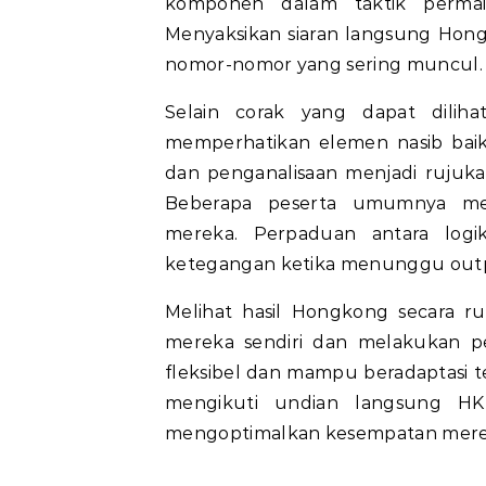
komponen dalam taktik permai
Menyaksikan siaran langsung Hon
nomor-nomor yang sering muncul.
Selain corak yang dapat dilih
memperhatikan elemen nasib baik
dan penganalisaan menjadi rujukan
Beberapa peserta umumnya mem
mereka. Perpaduan antara logi
ketegangan ketika menunggu out
Melihat hasil Hongkong secara r
mereka sendiri dan melakukan pen
fleksibel dan mampu beradaptasi t
mengikuti undian langsung HK 
mengoptimalkan kesempatan merek