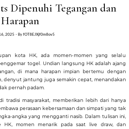
ts Dipenuhi Tegangan dan
Harapan
16, 2025
- By
fOT8EJXjf0m8ov5
enggemar togel. Undian langsung HK adalah ajang
angan, di mana harapan impian bertemu dengan
itkan, denyut jantung juga semakin cepat, menandakan
dak pernah padam.
i tradisi masyarakat, memberikan lebih dari hanya
embawa perasaan kebersamaan dan simpati yang tak
ngka-angka yang mengganti nasib. Dalam tulisan ini,
ve HK, momen menarik pada saat live draw, dan