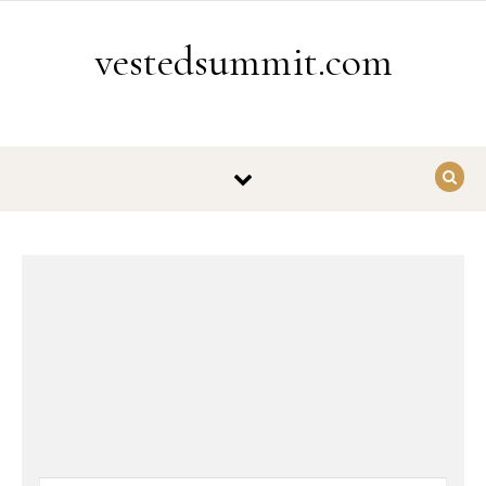
Skip to content
vestedsummit.com