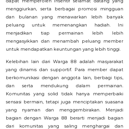
dapat memperoleh insentif selamat datang yang
menggiurkan, serta berbagai promosi mingguan
dan bulanan yang menawarkan lebih banyak
peluang untuk memenangkan hadiah. Ini
menjadikan tiap permainan lebih lebih
mengasyikkan dan menambah peluang member
untuk mendapatkan keuntungan yang lebih tinggi.
Kelebihan lain dari Warga 88 adalah masyarakat
yang dinamis dan supportif. Para member dapat
berkomunikasi dengan anggota lain, berbagi tips,
dan serta mendukung dalam permainan.
Komunitas yang solid tidak hanya memperbaiki
sensasi bermain, tetapi juga menciptakan suasana
yang nyaman dan menggembirakan. Menjadi
bagian dengan Warga 88 berarti menjadi bagian
dari komunitas yang saling menghargai dan