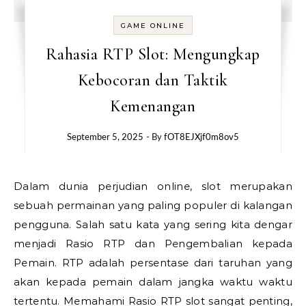
GAME ONLINE
Rahasia RTP Slot: Mengungkap
Kebocoran dan Taktik
Kemenangan
September 5, 2025
- By
fOT8EJXjf0m8ov5
Dalam dunia perjudian online, slot merupakan
sebuah permainan yang paling populer di kalangan
pengguna. Salah satu kata yang sering kita dengar
menjadi Rasio RTP dan Pengembalian kepada
Pemain. RTP adalah persentase dari taruhan yang
akan kepada pemain dalam jangka waktu waktu
tertentu. Memahami Rasio RTP slot sangat penting,