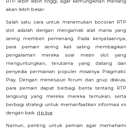
RTP lebih lebih tinggi, agar kemungkinan menang
akan lebih besar.
Salah satu cara untuk menemukan bocoran RTP
slot adalah dengan mengamati alat mana yang
sering memberi pemenang. Pada kenyataannya,
para pemain sering kali saling membagikan
pengalaman mereka soal mesin slot yang
menguntungkan, terutama yang datang dari
penyedia permainan populer misalnya Pragmatic
Play. Dengan menelusuri forum dan grup diskusi,
para pemain dapat berbagi berita tentang RTP
langsung yang mereka mereka temukan, serta
berbagi strategi untuk memanfaatkan informasi ini
dengan baik.
rtp live
Namun, penting untuk pemain agar memahami