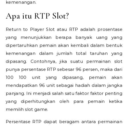
kemenangan.
Apa itu RTP Slot?
Return to Player Slot atau RTP adalah prosentase
yang menunjukkan berapa banyak uang yang
dipertaruhkan pemain akan kembali dalam bentuk
kemenangan dalam jumlah total taruhan yang
dipasang. Contohnya, jika suatu permainan slot
punya persentase RTP sebesar 96 persen, maka dari
100 100 unit yang dipasang, pemain akan
mendapatkan 96 unit sebagai hadiah dalam jangka
panjang. Ini menjadi salah satu faktor faktor penting
yang diperhitungkan oleh para pemain ketika
memilih slot game.
Persentase RTP dapat beragam antara permainan