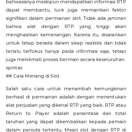
bahwasanya meskipun mendapatkan informasi RTP
dapat membantu, luck juga memainkan faktor
signifikan dalam permainan slot. Tidak ada jaminan
bahwa alat dengan RTP yang tinggi akan
menghasilkan kemenangan. Karena itu, disarankan
untuk tetap berada dalam sikap realistis dan tidak
terlalu terfokus hanya pada informasi saja, tetapi
juga menikmati proses bermain secara keseluruhan.
spintax
## Cara Menang di Slot
Salah satu cara untuk menambah kemungkinan
berhasil di permainan adalah dengan menentukan
alat perjudian yang dikenal RTP yang baik. RTP atau
Return to Player adalah persentase dari total
taruhan yang dapat dikembalikan kepada pemain
dalam periode tertentu. Mesin slot dengan RTP di