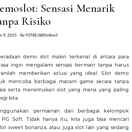
emoslot: Sensasi Menarik
anpa Risiko
r 9, 2025
- By
fOT8EJXjf0m8ov5
sa ingin mengalami sensasi bermain tanpa harus
sinilah memberikan solusi yang ideal. Slot demo
uk mencoba berbagai macam game secara tanpa
orasi serta menemukan slot yang mana yang paling
gi kita.
enggunakan permainan dari berbagai kelompok
G Soft. Tidak hanya itu, kita juga bisa mencari
 slot sweet bonanza, atau juga slot lain yang sedang