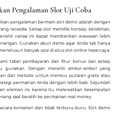
an Pengalaman Slot Uji Coba
alkan pengalaman bermain slot demo adalah dengan
ng tersedia. Setiap slot memiliki konsep, kelebihan,
neliti variasi ini dapat memberikan wawasan lebih
enangan. Gunakan akun demo agar Anda tak hanya
 menelusuri banyak opsi di situs slot online tepercaya.
i tabel pembayaran dan fitur bonus dari setiap
 gunakan. Dengan meneliti simbol-simbol yang
kan dan metode untuk memicu putaran gratis atau
rategi permainan Anda dengan lebih baik. Sejumlah
n elemen ini, karena itu melewatkan kesempatan
ang saat beralih ke permainan real money.
secara konsisten dan tidak terburu-buru. Slot demo