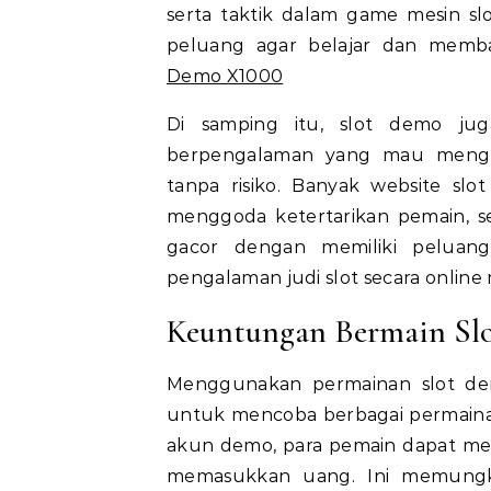
serta taktik dalam game mesin slo
peluang agar belajar dan memba
Demo X1000
Di samping itu, slot demo ju
berpengalaman yang mau menguj
tanpa risiko. Banyak website sl
menggoda ketertarikan pemain, 
gacor dengan memiliki peluan
pengalaman judi slot secara onlin
Keuntungan Bermain Slo
Menggunakan permainan slot d
untuk mencoba berbagai permaina
akun demo, para pemain dapat men
memasukkan uang. Ini memungk