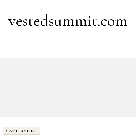
vestedsummit.com
GAME ONLINE