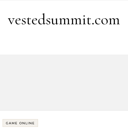
vestedsummit.com
GAME ONLINE