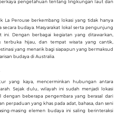
perkaya pengetahuan tentang lingkungan laut dan
k La Perouse berkembang lokasi yang tidak hanya
ga secara budaya. Masyarakat lokal serta pengunjung
at ini. Dengan berbagai kegiatan yang ditawarkan,
ng terbuka hijau, dan tempat wisata yang cantik,
estinasi yang menarik bagi siapapun yang bermaksud
risan budaya di Australia.
a
ultur yang kaya, mencerminkan hubungan antara
rah. Sejak dulu, wilayah ini sudah menjadi lokasi
l dengan beberapa pengembara yang berasal dari
kan perpaduan yang khas pada adat, bahasa, dan seni
ing-masing elemen budaya ini saling berinteraksi