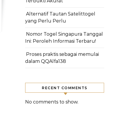
Terbukti Akurat
Alternatif Tautan Satelittogel
yang Perlu Perlu
Nomor Togel Singapura Tanggal
Ini: Peroleh Informasi Terbaru!
Proses praktis sebagai memulai
dalam QQAlfa138
RECENT COMMENTS
No comments to show.