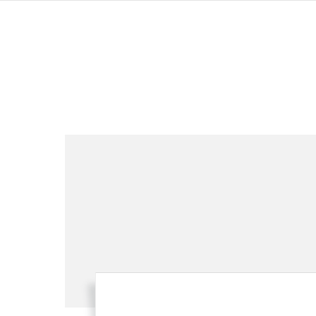
Skip to content