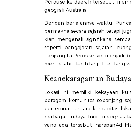
Pérouse ke daerah tersebut, mem
geografi Australia.
Dengan berjalannya waktu, Punca
bermakna secara sejarah tetapi ju
kian mengenali signifikansi temp
seperti pengajaran sejarah, rua
Tanjung La Perouse kini menjadi d
mengetahui lebih lanjut tentang wa
Keanekaragaman Buday
Lokasi ini memiliki kekayaan k
beragam komunitas sepanjang seja
pertemuan antara komunitas loka
berbagai budaya. Ini ini menghasil
yang ada tersebut.
harapan4d
Mas