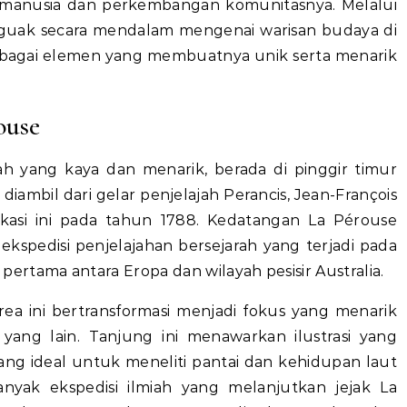
g manusia dan perkembangan komunitasnya. Melalui
enguak secara mendalam mengenai warisan budaya di
rbagai elemen yang membuatnya unik serta menarik
ouse
ah yang kaya dan menarik, berada di pinggir timur
 diambil dari gelar penjelajah Perancis, Jean-François
okasi ini pada tahun 1788. Kedatangan La Pérouse
ekspedisi penjelajahan bersejarah yang terjadi pada
rtama antara Eropa dan wilayah pesisir Australia.
ea ini bertransformasi menjadi fokus yang menarik
 yang lain. Tanjung ini menawarkan ilustrasi yang
ng ideal untuk meneliti pantai dan kehidupan laut
banyak ekspedisi ilmiah yang melanjutkan jejak La